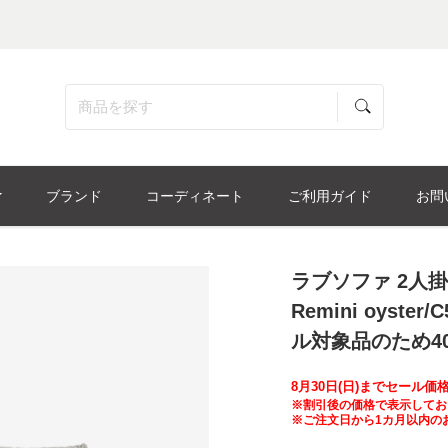
ブランド
コーディネート
ご利用ガイド
お問
ラブソファ 2人掛
Remini oyster/
ル対象品のため40
8月30日(日)までセール
※割引後の価格で表示してお
※ご注文日から1カ月以内の