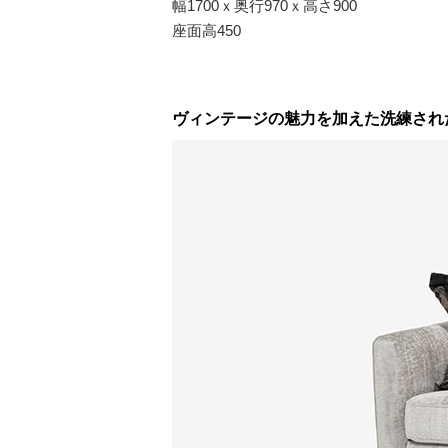
幅1700ｘ奥行970ｘ高さ900
座面高450
ヴィンテージの魅力を加えた洗練され