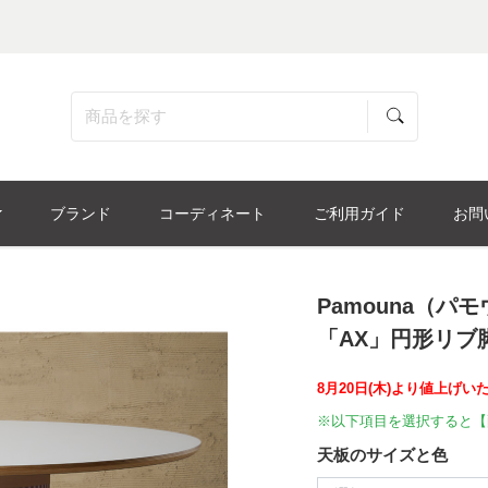
ブランド
コーディネート
ご利用ガイド
お問
Pamouna（
「AX」円形リブ脚
8月20日(木)より値上げい
※以下項目を選択すると【
天板のサイズと色