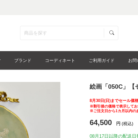
ブランド
コーディネート
ご利用ガイド
お問
絵画「050C」【
8月30日(日)までセール
※割引後の価格で表示してお
※ご注文日から1カ月以内の
64,500
円
(税込)
08月17日
以降の配送日