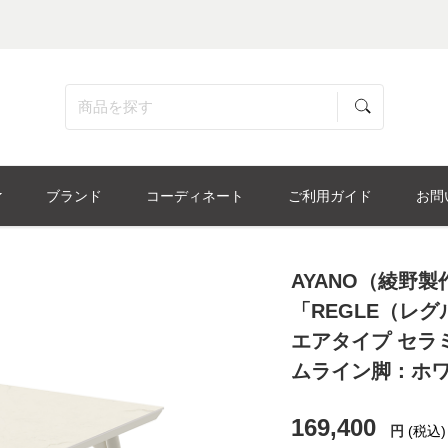
ブランド
コーディネート
ご利用ガイド
お問
AYANO（綾野
「REGLE（レグル
エアタイプ セラ
ムライン脚：ホ
169,400
円
(税込)