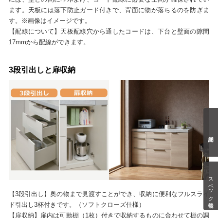
ます。天板には落下防止ガード付きで、背面に物が落ちるのを防ぎま
す。※画像はイメージです。
【配線について】天板配線穴から通したコードは、下台と壁面の隙間
17mmから配線ができます。
3段引出しと扉収納
スペック情報
【3段引出し】奥の物まで見渡すことができ、収納に便利なフルスライ
ド引出し3杯付きです。（ソフトクローズ仕様）
【扉収納】扉内は可動棚（1枚）付きで収納するものに合わせて棚の調