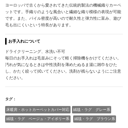
ヨーロッパで古くから愛されてきた伝統的製法の機械織りカーペ
ットです。手織りのような風合いと繊細な織り模様の表現が可能
です。また、パイル密度が高いので耐久性と弾力性に富み、遊び
毛も出にくいという特長があります。
お手入れについて
ドライクリーニング、水洗い不可
毎日のお手入れは毛並みにそって軽く掃除機をかけてください。
汚れが気になるときは中性洗剤を薄めたぬるま湯に雑巾をひた
し、かたく絞って拭いてください。洗剤が残らないようにご注意
ください。
タグ：
床暖房・ホットカーペットカバー対応
絨毯・ラグ グレー系
絨毯・ラグ ベージュ・アイボリー系
絨毯・ラグ ブラウン系