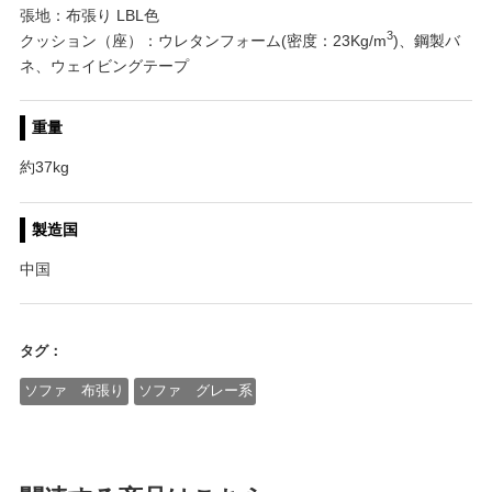
張地：布張り LBL色
3
クッション（座）：ウレタンフォーム(密度：23Kg/m
)、鋼製バ
ネ、ウェイビングテープ
重量
約37kg
製造国
中国
タグ：
ソファ 布張り
ソファ グレー系