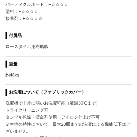
パーティクルボード：F☆☆☆☆
塗料：F☆☆☆☆
接着剤：F☆☆☆☆
付属品
ロースタイル用樹脂脚
重量
約48kg
お洗濯について（ファブリックカバー）
洗濯機で非常に弱いお洗濯可能（液温30℃まで）
ドライクリーニング可
タンブル乾燥・漂白剤使用・アイロン仕上げ不可
※生地の特性において、最大20回までの洗濯による機能低下はご
ざいません。