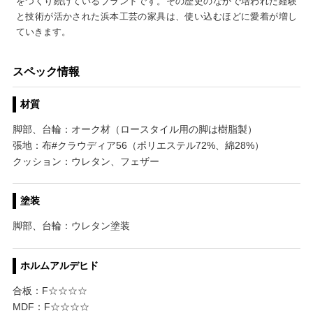
をつくり続けているブランドです。その歴史のなかで培われた経験
と技術が活かされた浜本工芸の家具は、使い込むほどに愛着が増し
ていきます。
スペック情報
材質
脚部、台輪：オーク材（ロースタイル用の脚は樹脂製）
張地：布#クラウディア56（ポリエステル72%、綿28%）
クッション：ウレタン、フェザー
塗装
脚部、台輪：ウレタン塗装
ホルムアルデヒド
合板：F☆☆☆☆
MDF：F☆☆☆☆