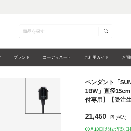
ブランド
コーディネート
ご利用ガイド
お問
ペンダント「SUMI
1BW」直径15
付専用】【受注
21,450
円
(税込)
09月10日
以降の配送日