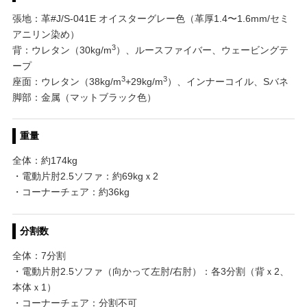
張地：革#J/S-041E オイスターグレー色（革厚1.4〜1.6mm/セミ
アニリン染め）
3
背：ウレタン（30kg/m
）、ルースファイバー、ウェービングテ
ープ
3
3
座面：ウレタン（38kg/m
+29kg/m
）、インナーコイル、Sバネ
脚部：金属（マットブラック色）
重量
全体：約174kg
・電動片肘2.5ソファ：約69kgｘ2
・コーナーチェア：約36kg
分割数
全体：7分割
・電動片肘2.5ソファ（向かって左肘/右肘）：各3分割（背ｘ2、
本体ｘ1）
・コーナーチェア：分割不可