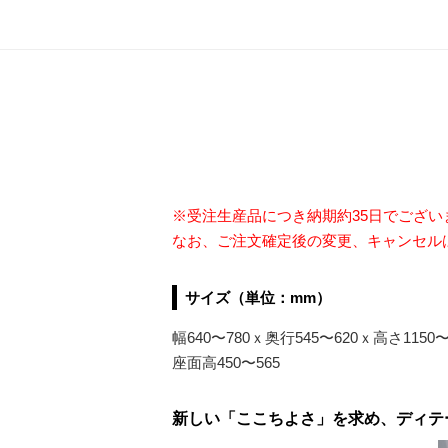
※受注生産品につき納期約35日でござ
なお、ご注文確定後の変更、キャンセル
サイズ（単位：mm）
幅640〜780ｘ奥行545〜620ｘ高さ1150〜
座面高450〜565
新しい「ここちよさ」を求め、ディテー