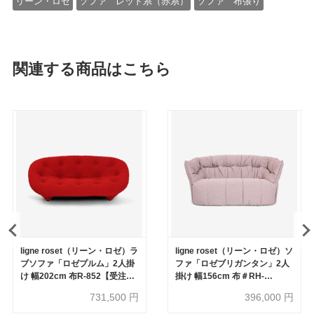
リーン・ロゼ
ソファ レッド系（赤系）
ソファ 布張り
関連する商品はこちら
ligne roset（リーン・ロゼ）ラ
ligne roset（リーン・ロゼ）ソ
ブソファ「ロゼプルム」2人掛
ファ「ロゼブリガンタン」2人
け 幅202cm 布R-852【受注生
掛け 幅156cm 布＃RH-
産品】
538【受注生産品】
731,500
円
396,000
円