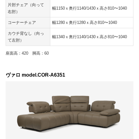
片肘チェア（向って
幅1150ｘ奥行1140/1430ｘ高さ810〜1040
右肘）
コーナーチェア
幅1280ｘ奥行1280ｘ高さ810〜1040
カウチ背なし（向っ
幅1340ｘ奥行1140/1430ｘ高さ810〜1040
て左肘）
座面高：420 脚高：60
ヴァロ model.COR-A6351