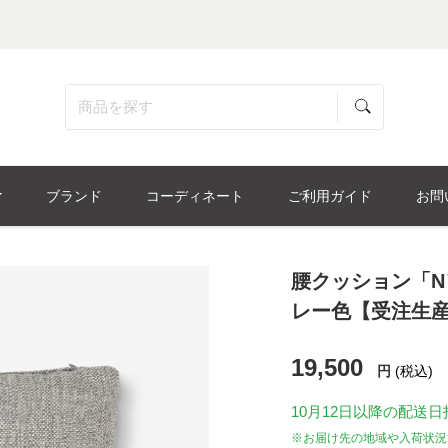
ブランド
コーディネート
ご利用ガイド
お問
腰クッション「Nソ
レー色【受注生
19,500
円
(税込)
10月12日
以降の配送日
※お届け先の地域や入荷状況