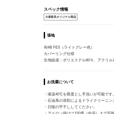
スペック情報
大塚家具オリジナル商品
張地
布#B FE5（ライトグレー色）
カバーリング仕様
生地組成：ポリエステル80％、アクリル2
お洗濯について
・液温40℃を限度とし手洗いが可能です
・石油系の溶剤によるドライクリーニン
・日陰の平干ししてください。
・アイロン掛けは150度（中温）まで可