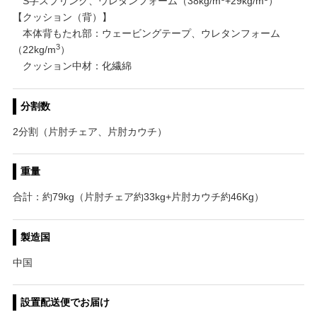
S字スプリング、ウレタンフォーム（38kg/m
+29kg/m
）
【クッション（背）】
本体背もたれ部：ウェービングテープ、ウレタンフォーム
3
（22kg/m
）
クッション中材：化繊綿
分割数
2分割（片肘チェア、片肘カウチ）
重量
合計：約79kg（片肘チェア約33kg+片肘カウチ約46Kg）
製造国
中国
設置配送便でお届け