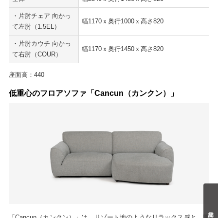
・片肘チェア 向かっ
幅1170ｘ奥行1000ｘ高さ820
て左肘（1.5EL）
・片肘カウチ 向かっ
幅1170ｘ奥行1450ｘ高さ820
て右肘（COUR）
座面高：440
低重心のフロアソファ「Cancun（カンクン）」
「Cancun（カンクン）」は、リゾート地のようなリラックス感と、開