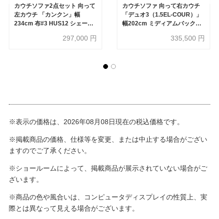
カウチソファ2点セット 向って
カウチソファ 向って右カウチ
左カウチ 「カンクン」幅
「デュオ3（1.5EL-COUR）」
234cm 布#3 HUS12 シェール
幅202cm ミディアムバックタ
グリーン色【受注生産品】
イプ ミディアム肘 布#3 ディー
297,000
円
335,500
円
セントグレー 座面ミディアム
タイプ 脚部全5種類
※表示の価格は、2026年08月08日現在の税込価格です。
※掲載商品の価格、仕様等を変更、または中止する場合がござい
ますのでご了承ください。
※ショールームによって、掲載商品が展示されていない場合がご
ざいます。
※商品の色や風合いは、コンピュータディスプレイの性質上、実
際とは異なって見える場合がございます。