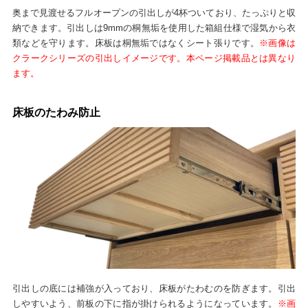
奥まで見渡せるフルオープンの引出しが4杯ついており、たっぷりと収
納できます。引出しは9mmの桐無垢を使用した箱組仕様で湿気から衣
類などを守ります。床板は桐無垢ではなくシート張りです。
※画像は
クラークシリーズの引出しイメージです。本ページ掲載品とは異なり
ます。
床板のたわみ防止
引出しの底には補強が入っており、床板がたわむのを防ぎます。引出
しやすいよう、前板の下に指が掛けられるようになっています。
※画