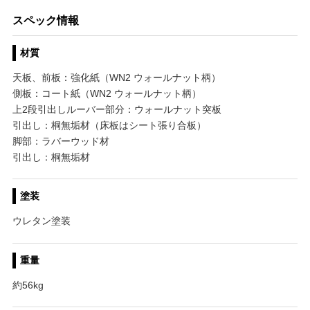
スペック情報
材質
天板、前板：強化紙（WN2 ウォールナット柄）
側板：コート紙（WN2 ウォールナット柄）
上2段引出しルーバー部分：ウォールナット突板
引出し：桐無垢材（床板はシート張り合板）
脚部：ラバーウッド材
引出し：桐無垢材
塗装
ウレタン塗装
重量
約56kg