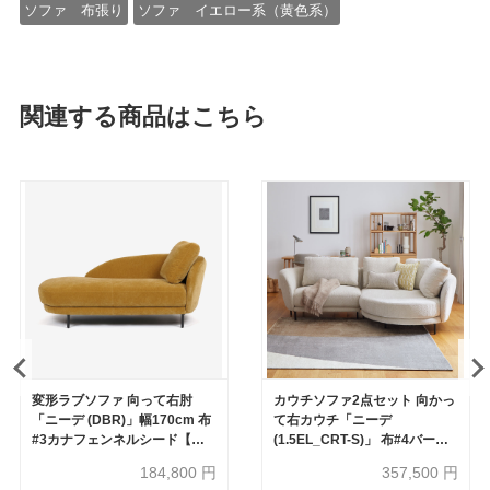
ソファ 布張り
ソファ イエロー系（黄色系）
関連する商品はこちら
変形ラブソファ 向って右肘
カウチソファ2点セット 向かっ
「ニーデ (DBR)」幅170cm 布
て右カウチ「ニーデ
#3カナフェンネルシード【受
(1.5EL_CRT-S)」 布#4バーセ
注生産品】
ルベージュ【受注生産品】
184,800
円
357,500
円