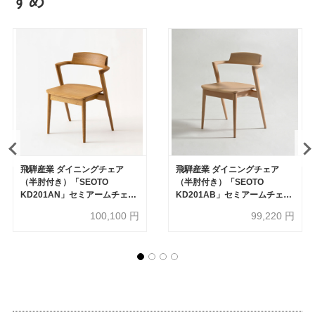
すめ
飛騨産業 ダイニングチェア
飛騨産業 ダイニングチェア
（半肘付き）「SEOTO
（半肘付き）「SEOTO
KD201AN」セミアームチェア
KD201AB」セミアームチェア
板座 ホワイトオーク材 OU色
板座 ビーチ材 オイル仕上げ
100,100
円
99,220
円
【受注生産品】
ON色【受注生産品】