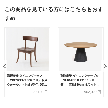
この商品を見ている方にはこちらもおす
すめ
飛騨産業 ダイニングチェア
飛騨産業 ダイニングテーブル
「CRESCENT SG261U」 板座
「SHIRABE KA314N（丸
ウォールナット材 WA色【受注
形）」直径140cm ホワイトオ
生産品】
ーク材 OU色【受注生産品】
100,100
円
902,000
円