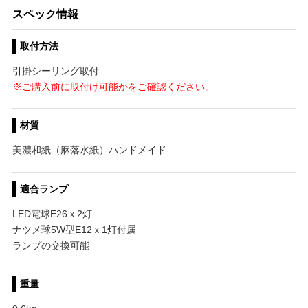
スペック情報
取付方法
引掛シーリング取付
※ご購入前に取付け可能かをご確認ください。
材質
美濃和紙（麻落水紙）ハンドメイド
適合ランプ
LED電球E26ｘ2灯
ナツメ球5W型E12ｘ1灯付属
ランプの交換可能
重量