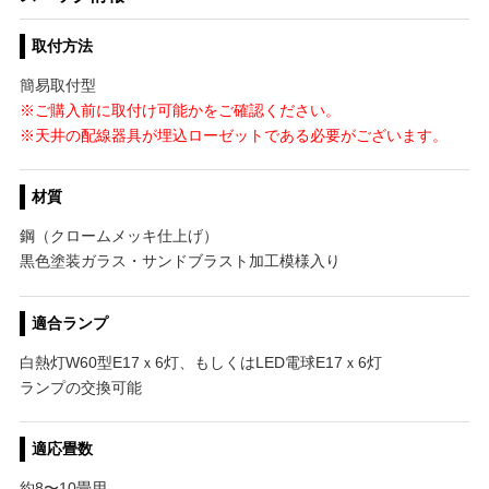
取付方法
簡易取付型
※ご購入前に取付け可能かをご確認ください。
※天井の配線器具が埋込ローゼットである必要がございます。
材質
鋼（クロームメッキ仕上げ）
黒色塗装ガラス・サンドブラスト加工模様入り
適合ランプ
白熱灯W60型E17ｘ6灯、もしくはLED電球E17ｘ6灯
ランプの交換可能
適応畳数
約8〜10畳用