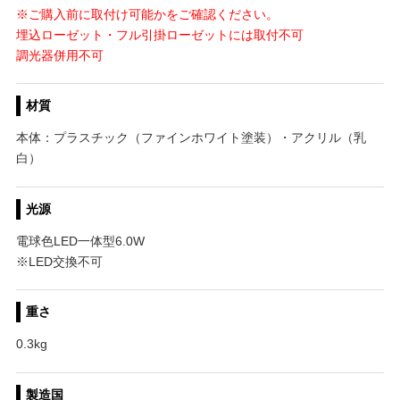
※ご購入前に取付け可能かをご確認ください。
埋込ローゼット・フル引掛ローゼットには取付不可
調光器併用不可
材質
本体：プラスチック（ファインホワイト塗装）・アクリル（乳
白）
光源
電球色LED一体型6.0W
※LED交換不可
重さ
0.3kg
製造国