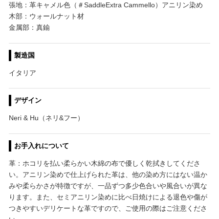
張地：革キャメル色（＃SaddleExtra Cammello）アニリン染め
木部：ウォールナット材
金属部：真鍮
製造国
イタリア
デザイン
Neri & Hu（ネリ&フー）
お手入れについて
革：ホコリを払い柔らかい木綿の布で優しく乾拭きしてくださ
い。アニリン染めで仕上げられた革は、他の染め方にはない温か
みや柔らかさが特徴ですが、一品ずつ多少色合いや風合いが異な
ります。また、セミアニリン染めに比べ日焼けによる退色や傷が
つきやすいデリケートな革ですので、ご使用の際はご注意くださ