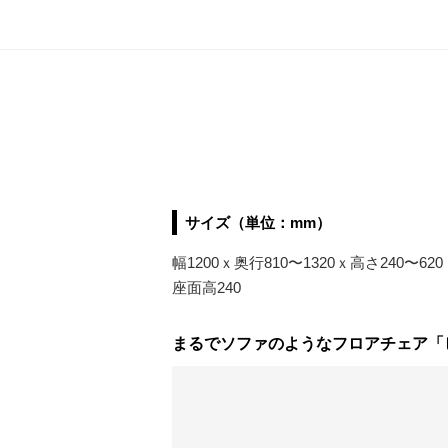
サイズ（単位：mm）
幅1200ｘ奥行810〜1320ｘ高さ240〜620
座面高240
まるでソファのようなフロアチェア「ピグ