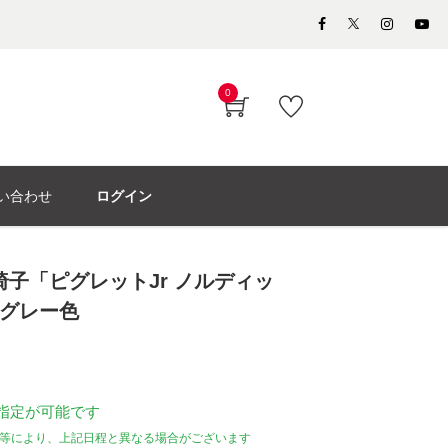
0
い合わせ
ログイン
椅子「ピグレットJr ノルディッ
/グレー色
指定が可能です
等により、上記日程と異なる場合がございます