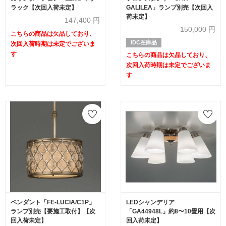
ラック【次回入荷未定】
GALILEA」ランプ別売【次回入
荷未定】
147,400
円
150,000
円
こちらの商品は欠品しており、
IDC在庫品
次回入荷時期は未定でございま
す
こちらの商品は欠品しており、
次回入荷時期は未定でございま
す
ペンダント「FE-LUCIA/C1P」
LEDシャンデリア
ランプ別売【要施工取付】【次
「GA44948L」約8〜10畳用【次
回入荷未定】
回入荷未定】