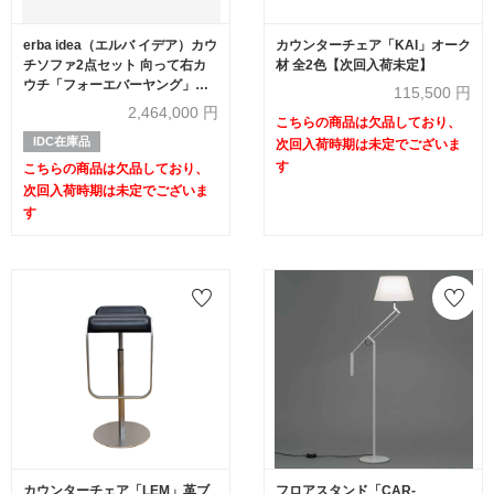
erba idea（エルバ イデア）カウ
カウンターチェア「KAI」オーク
チソファ2点セット 向って右カ
材 全2色【次回入荷未定】
ウチ「フォーエバーヤング」幅
115,500
円
250cm 革#C ブラック色【次回
2,464,000
円
こちらの商品は欠品しており、
入荷未定】
IDC在庫品
次回入荷時期は未定でございま
す
こちらの商品は欠品しており、
次回入荷時期は未定でございま
す
カウンターチェア「LEM」革ブ
フロアスタンド「CAR-