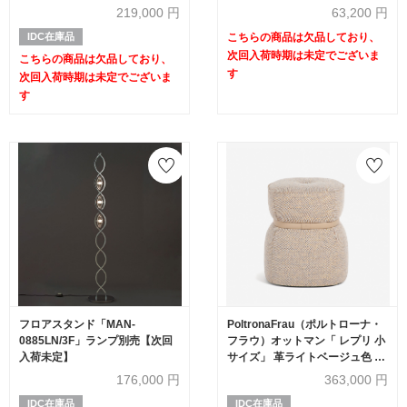
219,000
円
63,200
円
IDC在庫品
こちらの商品は欠品しており、
次回入荷時期は未定でございま
こちらの商品は欠品しており、
す
次回入荷時期は未定でございま
す
フロアスタンド「MAN-
PoltronaFrau（ポルトローナ・
0885LN/3F」ランプ別売【次回
フラウ）オットマン「 レプリ 小
入荷未定】
サイズ」 革ライトベージュ色 布
ベージュ色【次回入荷未定】
176,000
円
363,000
円
IDC在庫品
IDC在庫品