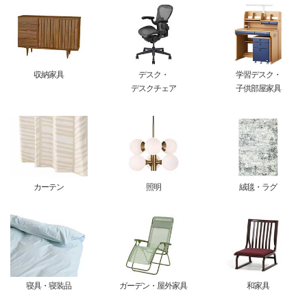
収納家具
デスク・
学習デスク・
デスクチェア
子供部屋家具
カーテン
照明
絨毯・ラグ
寝具・寝装品
ガーデン・屋外家具
和家具