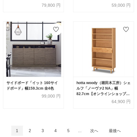
79,800
円
59,000
円
サイドボード「イット 160サイ
hotta woody（堀田木工所）シェ
ドボード」幅159.3cm 全4色
ルフ「ノーヴァ2 NA」幅
82.7cm【オンラインショップ限
99,000
円
定品】
64,900
円
1
2
3
4
5
...
次へ
最後へ