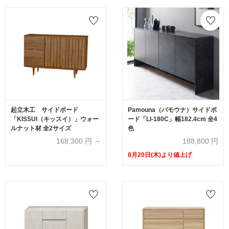
起立木工 サイドボード
Pamouna（パモウナ）サイドボ
「KISSUI（キッスイ）」ウォー
ード「LI-180C」幅182.4cm 全4
ルナット材 全2サイズ
色
168,300
円 ～
188,800
円
8月20日(木)より値上げ