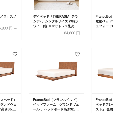
メラ」スノ
デイベッド「THERASIA -テラ
France
シア- 」シングルサイズ WH(ホ
電動ベッド
ワイト)色 ※マットレス別売
ュフォードR
6,800
円 ～
【オンラインショップ限定品】
ター 全2サ
84,800
円
ランスベッド）
FranceBed（フランスベッド）
France
ランドヴェ
ベッドフレーム「グランドヴェ
ベッドフレ
高さ80cm
ール 」ヘッドボード高さ92cm
スト」 金属