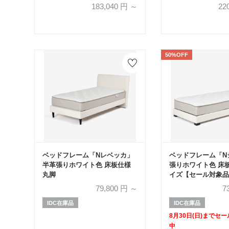
全4色【受注生産品】
天然木 全4色【受
183,040
円 ～
22
50%OFF
ベッドフレーム「Nレベッカ」
ベッドフレーム「N
半革張りホワイト色 床板仕様
張りホワイト色 床板
丸脚
イズ【セール対象品
50%OFF】
79,800
円 ～
7
IDC在庫品
IDC在庫品
8月30日(日)までセ
中