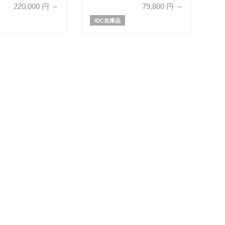
品】
220,000
円 ～
79,800
円 ～
IDC在庫品