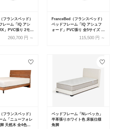
Bed（フランスベッド）
FranceBed（フランスベッド）
フレーム「IQ アシ
ベッドフレーム「IQ アシュフ
X」PVC張り 2モー
ォード」PVC張り 全5サイズ 全
イズ 全3色
3色
260,700
円 ～
115,500
円 ～
Bed（フランスベッド）
ベッドフレーム「Nレベッカ」
ーム「ニューフォレ
半革張りホワイト色 床板仕様
脚 天然木 全4色
角脚