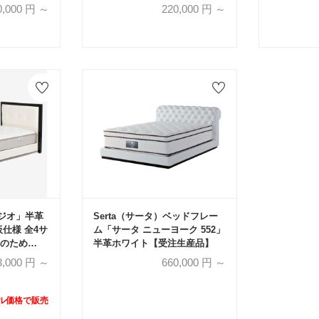
注生産品】
天然木 全4色【受注生産品】
【受注生産
0,000
円 ～
220,000
円 ～
ジオ」半革
Serta（サータ）ベッドフレー
仕様 全4サ
ム「サータ ニューヨーク 552」
のため
半革ホワイト【受注生産品】
3,000
円 ～
660,000
円 ～
ール価格で販売