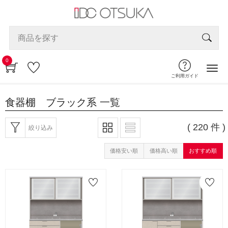
0
ご利用ガイド
食器棚 ブラック系
一覧
( 220 件 )
絞り込み
価格安い順
価格高い順
おすすめ順