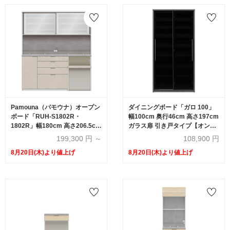
Pamouna（パモウナ）オープン
ダイニングボード「ガロ 100」
ボード「RUH-S1802R・
幅100cm 奥行46cm 高さ197cm
1802R」幅180cm 高さ206.5cm
ガラス扉 引き戸タイプ【オンラ
奥行2サイズ（44.5cm・50cm）
インショップ限定品】
199,300
円 ～
108,900
円
下台オープンタイプ 全4色
8月20日(木)より値上げ
8月20日(木)より値上げ