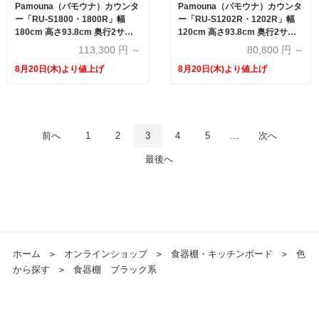
Pamouna（パモウナ）カウンタ
Pamouna（パモウナ）カウンタ
ー「RU-S1800・1800R」幅
ー「RU-S1202R・1202R」幅
180cm 高さ93.8cm 奥行2サイ
120cm 高さ93.8cm 奥行2サイ
ズ（44.5cm・50cm）全4色
ズ（44.5cm・50cm）全4色
113,300
円 ～
80,800
円 ～
8月20日(木)より値上げ
8月20日(木)より値上げ
前へ
1
2
3
4
5
...
次へ
最後へ
ホーム
＞
オンラインショップ
＞
食器棚・キッチンボード
＞
色
から探す
＞
食器棚 ブラック系