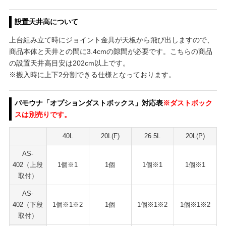
設置天井高について
上台組み立て時にジョイント金具が天板から飛び出しますので、
商品本体と天井との間に3.4cmの隙間が必要です。こちらの商品
の設置天井高目安は202cm以上です。
※搬入時に上下2分割できる仕様となっております。
パモウナ「オプションダストボックス」対応表
※ダストボック
スは別売りです。
40L
20L(F)
26.5L
20L(P)
AS-
402（上段
1個※1
1個
1個※1
1個※1
取付）
AS-
402（下段
1個※1※2
1個
1個※1※2
1個※1※2
取付）