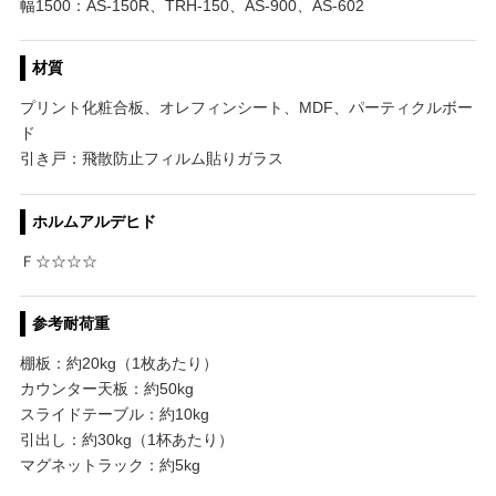
幅1500：AS-150R、TRH-150、AS-900、AS-602
材質
プリント化粧合板、オレフィンシート、MDF、パーティクルボー
ド
引き戸：飛散防止フィルム貼りガラス
ホルムアルデヒド
Ｆ☆☆☆☆
参考耐荷重
棚板：約20kg（1枚あたり）
カウンター天板：約50kg
スライドテーブル：約10kg
引出し：約30kg（1杯あたり）
マグネットラック：約5kg