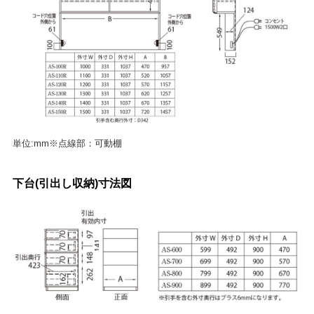
単位:mm※点線部：可動棚
下台(引出し収納)寸法図