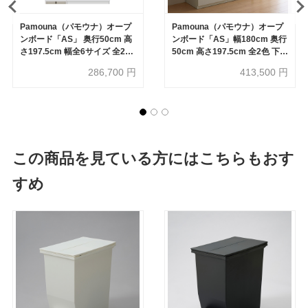
Pamouna（パモウナ）オープ
Pamouna（パモウナ）オープ
ンボード「AS」 奥行50cm 高
ンボード「AS」幅180cm 奥行
さ197.5cm 幅全6サイズ 全2色
50cm 高さ197.5cm 全2色 下台
下台組合せ：引出し/家電収納
組合せ：引出し/引出し/オープ
286,700
円
413,500
円
【受注生産品】
ン【受注生産品】
この商品を見ている方にはこちらもおす
すめ