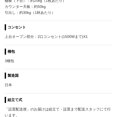
棚板（下台）：約20kg（1枚あたり）
カウンター天板：約50kg
引出し：約30kg（1杯あたり）
コンセント
上台オープン部分：2口コンセント(1500Wまで)X1
梱包
3梱包
製造国
日本
組立て式
「設置配送便」のお届けは組立て・設置まで配送スタッフにて行
います。