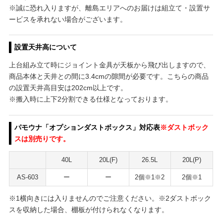
※誠に恐れ入りますが、離島エリアへのお届けは組立て・設置サ
ービスを承れない場合がございます。
設置天井高について
上台組み立て時にジョイント金具が天板から飛び出しますので、
商品本体と天井との間に3.4cmの隙間が必要です。こちらの商品
の設置天井高目安は202cm以上です。
※搬入時に上下2分割できる仕様となっております。
パモウナ「オプションダストボックス」対応表
※ダストボック
スは別売りです。
40L
20L(F)
26.5L
20L(P)
AS-603
ー
ー
2個※1※2
2個※1
※1横向きには入りませんのでご注意ください。※2ダストボック
スを収納した場合、棚板が付けられなくなります。