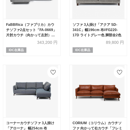
FaBBRica（ファブリカ）カウ
ソファ 3人掛け「アクア SD-
チソファ2点セット「FA-0669」
341C」幅196cm 布#FG220-
片肘カウチ（向かって左肘）＋
17D ライトグレー色 脚部全2色
片肘カウチ背無し（向かって右
343,200
円
89,800
円
肘）布#FA-2 FAB-VIS-451 アッ
IDC在庫品
IDC在庫品
シュ色
コーナーカウチソファ 3人掛け
CORIUM（コリウム）カウチソ
「アローナ」 幅254cm 布
ファ 向かって右カウチ「フレミ