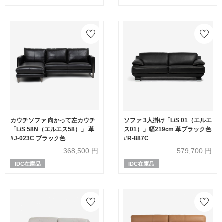
カウチソファ 向かって左カウチ
ソファ 3人掛け「L/S 01（エルエ
「L/S 58N（エルエス58）」 革
ス01）」幅219cm 革ブラック色
#J-023C ブラック色
#R-887C
368,500
円
579,700
円
IDC在庫品
IDC在庫品