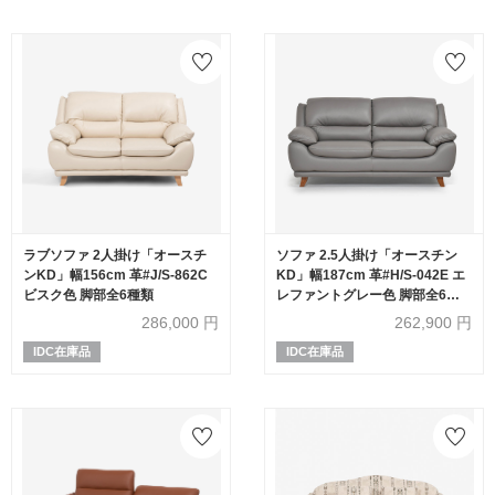
ラブソファ 2人掛け「オースチ
ソファ 2.5人掛け「オースチン
ンKD」幅156cm 革#J/S-862C
KD」幅187cm 革#H/S-042E エ
ビスク色 脚部全6種類
レファントグレー色 脚部全6種
類
286,000
円
262,900
円
IDC在庫品
IDC在庫品