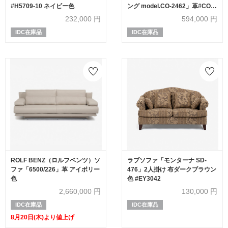
#H5709-10 ネイビー色
ング model.CO-2462」革#CO-
L493E ブランディ
232,000
円
594,000
円
IDC在庫品
IDC在庫品
ROLF BENZ（ロルフベンツ）ソ
ラブソファ「モンターナ SD-
ファ「6500/226」革 アイボリー
476」2人掛け 布ダークブラウン
色
色 #EY3042
2,660,000
円
130,000
円
IDC在庫品
IDC在庫品
8月20日(木)より値上げ