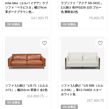
erba idea（エルバ イデア）ラブ
ラブソファ「アクア SD-341C」
ソファ「ベラビスタ」幅170cm
2人掛け 布#FG220-11D ブルー
革ダークブラウン色
色 脚部全2色
ARREDO5029
547,800
円
79,800
円
IDC在庫品
IDC在庫品
ソファ 3人掛け「L/S 71（エルエ
ソファ 3人掛け「L/S 58N（エル
ス71）」幅202cm 革張り 全2色
エス58）」革#J-744D2 スター
ホワイト色
316,800
円 ～
257,400
円
IDC在庫品
IDC在庫品