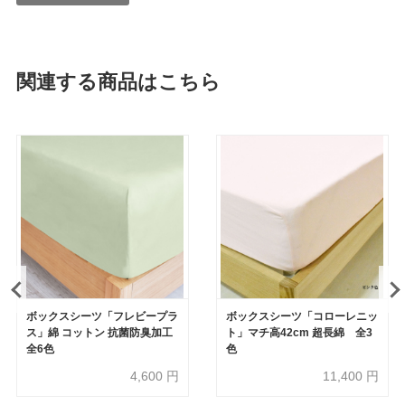
関連する商品はこちら
ボックスシーツ「フレビープラ
ボックスシーツ「コローレニッ
ス」綿 コットン 抗菌防臭加工
ト」マチ高42cm 超長綿 全3
全6色
色
4,600
円
11,400
円