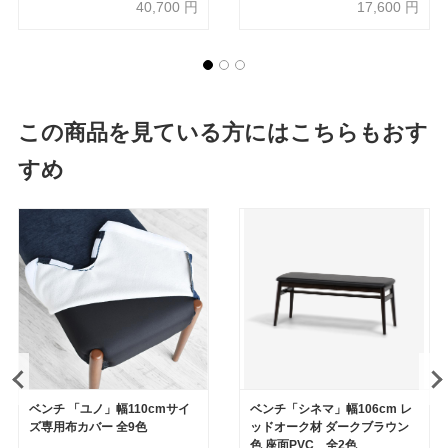
40,700
円
17,600
円
この商品を見ている方にはこちらもおす
すめ
ベンチ 「ユノ」幅110cmサイ
ベンチ「シネマ」幅106cm レ
ズ専用布カバー 全9色
ッドオーク材 ダークブラウン
色 座面PVC 全2色