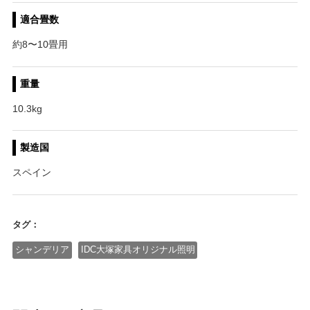
適合畳数
約8〜10畳用
重量
10.3kg
製造国
スペイン
タグ：
シャンデリア
IDC大塚家具オリジナル照明