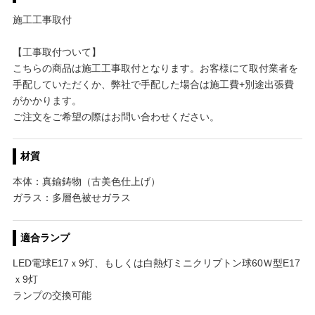
施工工事取付
【工事取付ついて】
こちらの商品は施工工事取付となります。お客様にて取付業者を
手配していただくか、弊社で手配した場合は施工費+別途出張費
がかかります。
ご注文をご希望の際はお問い合わせください。
材質
本体：真鍮鋳物（古美色仕上げ）
ガラス：多層色被せガラス
適合ランプ
LED電球E17ｘ9灯、もしくは白熱灯ミニクリプトン球60Ｗ型E17
ｘ9灯
ランプの交換可能