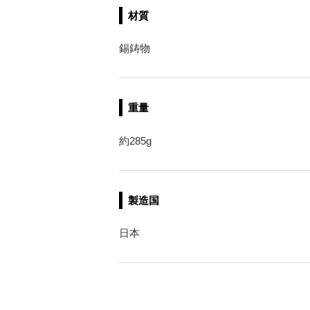
材質
錫鋳物
重量
約285g
製造国
日本