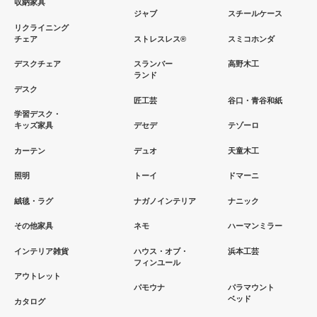
収納家具
ジャブ
スチールケース
リクライニング
チェア
ストレスレス®
スミコホンダ
デスクチェア
スランバー
高野木工
ランド
デスク
匠工芸
谷口・青谷和紙
学習デスク・
キッズ家具
デセデ
テゾーロ
カーテン
デュオ
天童木工
照明
トーイ
ドマーニ
絨毯・ラグ
ナガノインテリア
ナニック
その他家具
ネモ
ハーマンミラー
インテリア雑貨
ハウス・オブ・
浜本工芸
フィンユール
アウトレット
パモウナ
パラマウント
ベッド
カタログ