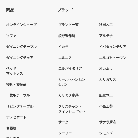
商品
ブランド
オンラインショップ
ブランド一覧
秋田木工
ソファ
綾野製作所
アルテナ
ダイニングテーブル
イカサ
イバタインテリア
ダイニングチェア
エルエス
エルゴヒューマン
ベッド・
エルバイタリア
オカムラ
マットレス
カール・ハンセン
カリガリス
寝具・寝装品
&サン
一枚板テーブル
カリモク家具
起立木工
リビングテーブル
クリスチャン・
小島工芸
フィッシュバッハ
テレビボード
サータ
サァラ麻布
食器棚
シーリー
シモンズ