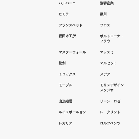
バルバーニ
飛騨産業
ヒモラ
藤川
フランスベッド
フロス
堀田木工所
ポルトローナ・
フラウ
マスターウォール
マッスミ
松創
マルセット
ミロックス
メデア
モーブル
モリスデザイン
スタジオ
山形緞通
リーン・ロゼ
ルイスポールセン
レ・クリント
レガリア
ロルフベンツ