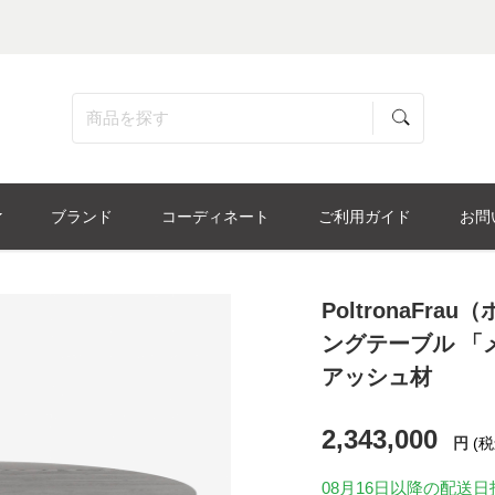
ブランド
コーディネート
ご利用ガイド
お問
PoltronaF
ングテーブル 「メ
アッシュ材
2,343,000
円
(税
08月16日
以降の配送日