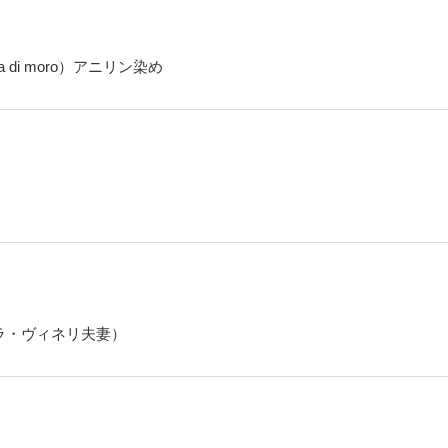
ta di moro）アニリン染め
モ & レラ・ヴィネリ夫妻）