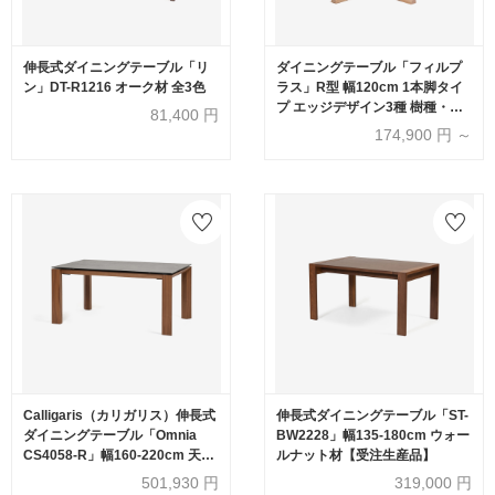
伸長式ダイニングテーブル「リ
ダイニングテーブル「フィルプ
ン」DT-R1216 オーク材 全3色
ラス」R型 幅120cm 1本脚タイ
プ エッジデザイン3種 樹種・塗
81,400
円
装色5種【受注生産品】
174,900
円 ～
Calligaris（カリガリス）伸長式
伸長式ダイニングテーブル「ST-
ダイニングテーブル「Omnia
BW2228」幅135-180cm ウォー
CS4058-R」幅160-220cm 天板
ルナット材【受注生産品】
セラミック P321グレー/脚部ウ
501,930
円
319,000
円
ォールナット材 P1GW