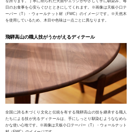
を誇ります。丁寧に削られた天面やエッジがやさしく手に馴染み、毎
日のお食事を心安らぐひとときにしてくれます。※画像は天板小口テ
ーパー（T）・ウォールナット材（FWC）のイメージです。※天然木
を使用しているため、木目や色味は一点ごとに異なります。
飛騨高山の職人技がうかがえるディテール
全国に誇る木づくり文化と伝統を有する飛騨高山の技を継承する職人
たちによる技が光るディテールは、手にしっとり馴染むようななめら
かな使い心地です。※画像は天板小口テーパー（T）・ウォールナット
材（FWC）のイメージです。