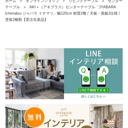
ホーム
＞
オンラインショップ
＞
リビングテーブル
＞
センター
テーブル
＞
AKI＋（アキプラス）センターテーブル「JYABARA
Ichimatsu ジャバラ イチマツ」幅120cm 材質2種 / 天板・底板2仕様 /
塗装2種類【受注生産品】