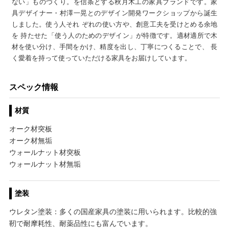
ない」ものづくり。を信条とする秋月木工の家具ブランドです。家
具デザイナー・村澤一晃とのデザイン開発ワークショップから誕生
しました。使う人それ ぞれの使い方や、創意工夫を受けとめる余地
を 持たせた「使う人のためのデザイン」が特徴です。適材適所で木
材を使い分け、手間をかけ、精度を出し、丁寧につくることで、 長
く愛着を持って使っていただける家具をお届けしています。
スペック情報
材質
オーク材突板
オーク材無垢
ウォールナット材突板
ウォールナット材無垢
塗装
ウレタン塗装：多くの国産家具の塗装に用いられます。比較的強
靭で耐摩耗性、耐薬品性にも富んでいます。