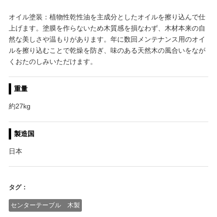
オイル塗装：植物性乾性油を主成分としたオイルを擦り込んで仕
上げます。塗膜を作らないため木質感を損なわず、木材本来の自
然な美しさや温もりがあります。年に数回メンテナンス用のオイ
ルを擦り込むことで乾燥を防ぎ、味のある天然木の風合いをなが
くおたのしみいただけます。
重量
約27kg
製造国
日本
タグ：
センターテーブル 木製