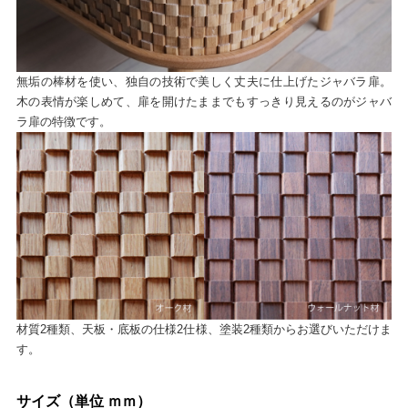
無垢の棒材を使い、独自の技術で美しく丈夫に仕上げたジャバラ扉。
木の表情が楽しめて、扉を開けたままでもすっきり見えるのがジャバ
ラ扉の特徴です。
材質2種類、天板・底板の仕様2仕様、塗装2種類からお選びいただけま
す。
サイズ（単位 ｍｍ）