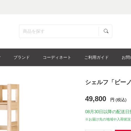
ブランド
コーディネート
ご利用ガイド
お問
シェルフ「ビーノ 
49,800
円
(税込)
08月30日
以降の配送日
※お届け先の地域や入荷状況