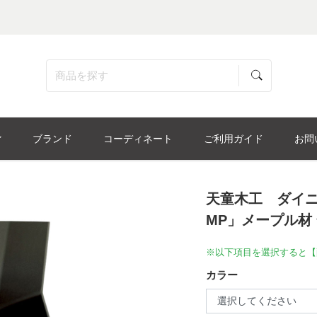
ブランド
コーディネート
ご利用ガイド
お問
天童木工 ダイニン
MP」メープル材
※以下項目を選択すると【
カラー