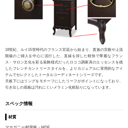
18世紀、ルイ15世時代のフランス宮廷から始まり、貴族の宮殿や上流
階級のご婦人を中心に流行した、直線を排した軽快で華麗なフラン
ス・サロン文化を彩る装飾様式だったロココ調家具のエッセンスを残
したフレンチカントリースタイルを、よりカジュアルに実用的なアイ
テムでセレクトしたトータルコーディネートシリーズです。
天板下にはリングをモチーフにしたリーフがポイントになっており、
引き出しの底板は汚れにくいメラミン化粧貼りになっています。
スペック情報
材質
マホガニー材突板・MDF