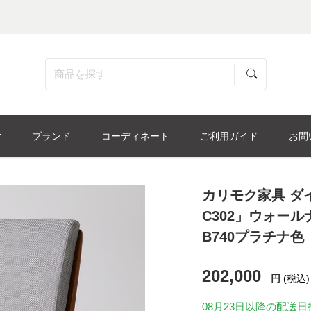
ブランド
コーディネート
ご利用ガイド
お問
カリモク家具 ダ
C302」ウォール
B740プラチナ色
202,000
円
(税込)
08月23日
以降の配送日