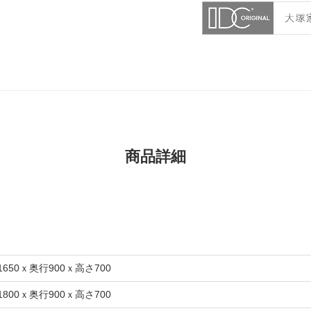
商品詳細
1650ｘ奥行900ｘ高さ700
1800ｘ奥行900ｘ高さ700