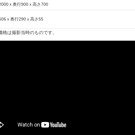
2000ｘ奥行900ｘ高さ700
606ｘ奥行290ｘ高さ55
価格は撮影当時のものです。