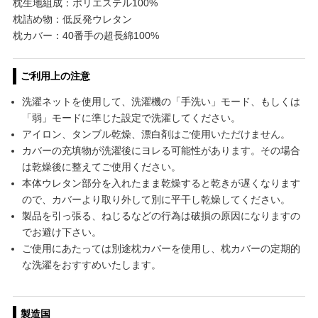
枕生地組成：ポリエステル100%
枕詰め物：低反発ウレタン
枕カバー：40番手の超長綿100%
ご利用上の注意
洗濯ネットを使用して、洗濯機の「手洗い」モード、もしくは
「弱」モードに準じた設定で洗濯してください。
アイロン、タンブル乾燥、漂白剤はご使用いただけません。
カバーの充填物が洗濯後にヨレる可能性があります。その場合
は乾燥後に整えてご使用ください。
本体ウレタン部分を入れたまま乾燥すると乾きが遅くなります
ので、カバーより取り外して別に平干し乾燥してください。
製品を引っ張る、ねじるなどの行為は破損の原因になりますの
でお避け下さい。
ご使用にあたっては別途枕カバーを使用し、枕カバーの定期的
な洗濯をおすすめいたします。
製造国