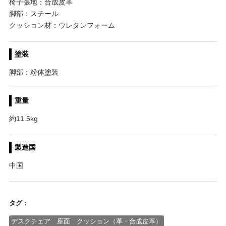
椅子張地：合成皮革
脚部：スチール
クッション材：ウレタンフォーム
塗装
脚部：粉体塗装
重量
約11.5kg
製造国
中国
タグ：
デスクチェア 座面 クッション（革・合成皮革）