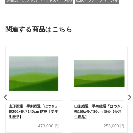
床暖房・ホットカーペットカバー対応
絨毯・ラグ グリーン系
関連する商品はこちら
山形緞通 手刺緞通「はづき」
山形緞通 手刺緞通「はづき」
幅200x長さ140cm 防炎【受注
幅150x長さ80cm 防炎【受注
生産品】
生産品】
473,000
円
253,000
円