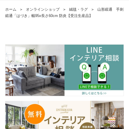
ホーム
＞
オンラインショップ
＞
絨毯・ラグ
＞
山形緞通 手刺
緞通「はづき」幅95x長さ60cm 防炎【受注生産品】