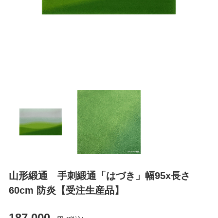
山形緞通 手刺緞通「はづき」幅95x長さ
60cm 防炎【受注生産品】
187,000