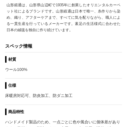
山形緞通は、山形県山辺町で1935年に創業したオリエンタルカーペ
ット社によるブランドです。山形緞通は日本で唯一、糸作りから染
め、織り、アフターケアまで、すべてに気を配りながら、職人によ
る一貫生産を行っているメーカーです。素足の生活様式に合わせた
日本の絨毯を独自に作り続けています。
スペック情報
材質
ウール100%
仕様
床暖房対応可、防炎加工、防ダニ加工
商品特性
ハンドメイド製品のため、一点ごとに色や風合いに個体差があり