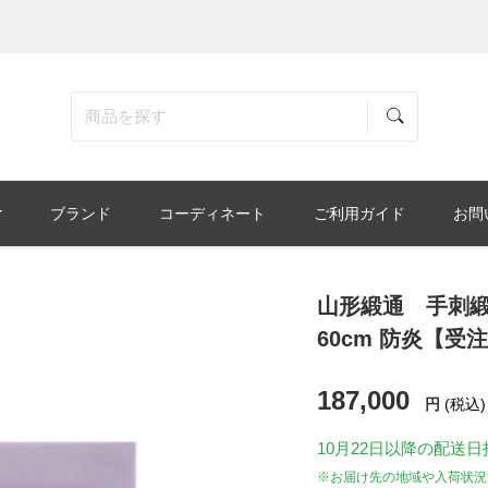
ブランド
コーディネート
ご利用ガイド
お問
山形緞通 手刺緞
60cm 防炎【受
187,000
円
(税込)
10月22日
以降の配送日
※お届け先の地域や入荷状況